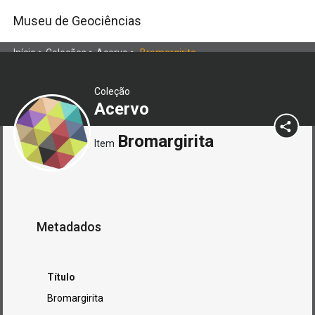
Museu de Geociências
Início
>
Coleções
>
Acervo
>
Bromargirita
Coleção
Acervo
Bromargirita
Item
Metadados
Título
Bromargirita