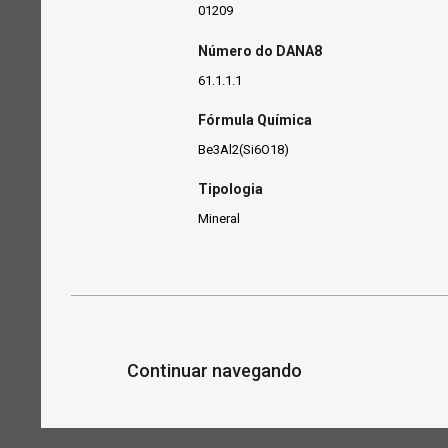
01209
Número do DANA8
61.1.1.1
Fórmula Química
Be3Al2(Si6O18)
Tipologia
Mineral
Continuar navegando