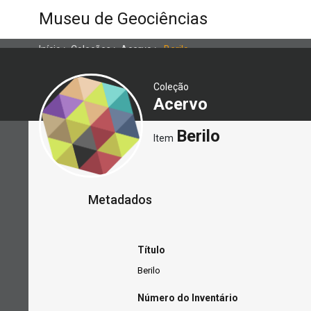
Museu de Geociências
Início
>
Coleções
>
Acervo
>
Berilo
Coleção
Acervo
Berilo
Item
Metadados
Título
Berilo
Número do Inventário