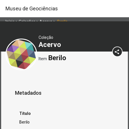
Museu de Geociências
Início
>
Coleções
>
Acervo
>
Berilo
Coleção
Acervo
Berilo
Item
Metadados
Título
Berilo