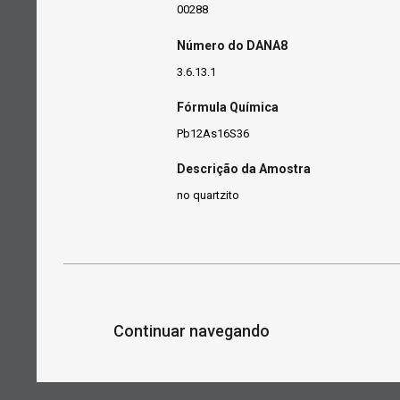
00288
Número do DANA8
3.6.13.1
Fórmula Química
Pb12As16S36
Descrição da Amostra
no quartzito
Continuar navegando