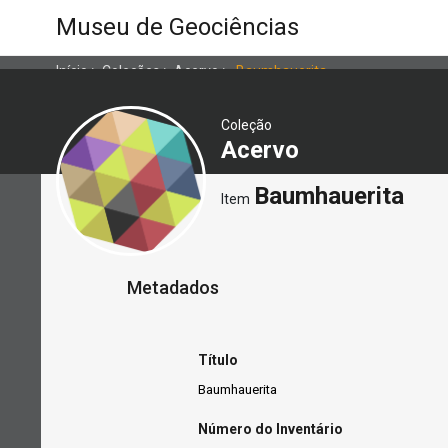
Museu de Geociências
Início
>
Coleções
>
Acervo
>
Baumhauerita
Coleção
Acervo
Baumhauerita
Item
Metadados
Título
Baumhauerita
Número do Inventário