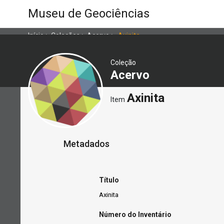
Museu de Geociências
Início
>
Coleções
>
Acervo
>
Axinita
Coleção
Acervo
Axinita
Item
Metadados
Título
Axinita
Número do Inventário