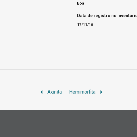
Boa
Data de registro no inventári
17/11/16
Axinita
Hemimorfita