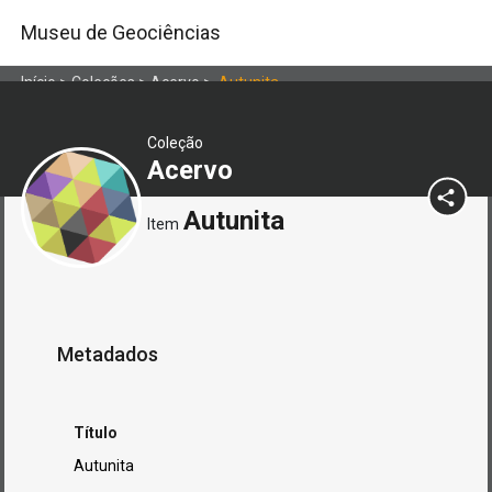
Museu de Geociências
Início
>
Coleções
>
Acervo
>
Autunita
Coleção
Acervo
Autunita
Item
Metadados
Título
Autunita