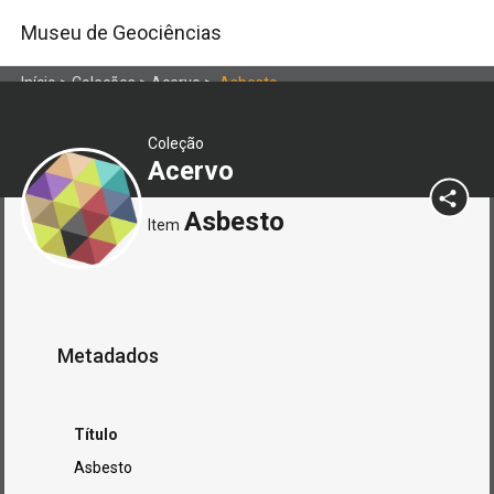
Museu de Geociências
Início
>
Coleções
>
Acervo
>
Asbesto
Coleção
Acervo
Asbesto
Item
Metadados
Título
Asbesto