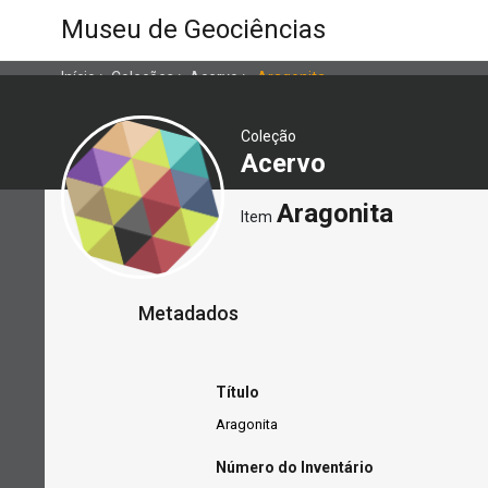
Museu de Geociências
Início
>
Coleções
>
Acervo
>
Aragonita
Coleção
Acervo
Aragonita
Item
Metadados
Título
Aragonita
Número do Inventário