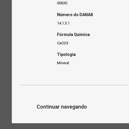
00630
Número do DANA8
14.1.3.1
Fórmula Química
CaCO3
Tipologia
Mineral
Continuar navegando