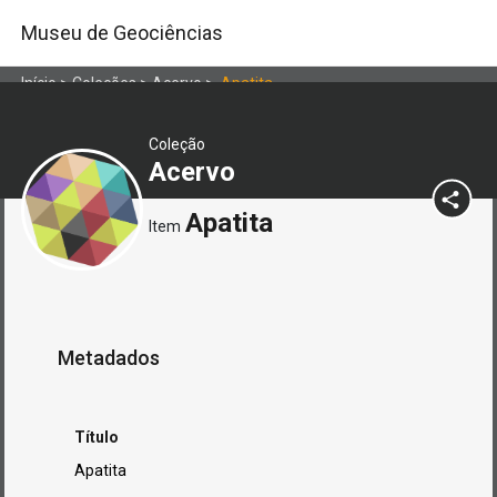
Museu de Geociências
Início
>
Coleções
>
Acervo
>
Apatita
Coleção
Acervo
Apatita
Item
Metadados
Título
Apatita