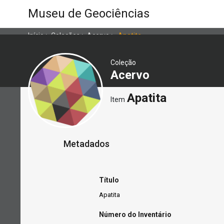
Museu de Geociências
Início
>
Coleções
>
Acervo
>
Apatita
Coleção
Acervo
Apatita
Item
Metadados
Título
Apatita
Número do Inventário