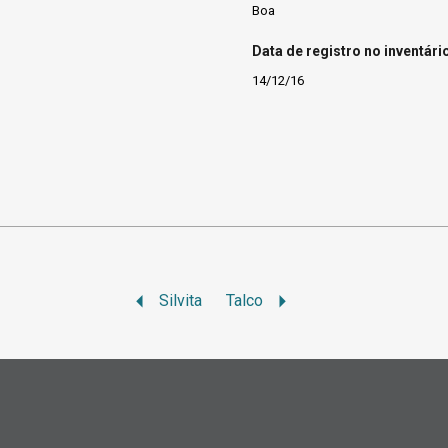
Boa
Data de registro no inventári
14/12/16
Silvita
Talco