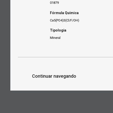
01879
Fórmula Química
Ca5(PO4)3(Cl/F/OH)
Tipologia
Mineral
Continuar navegando