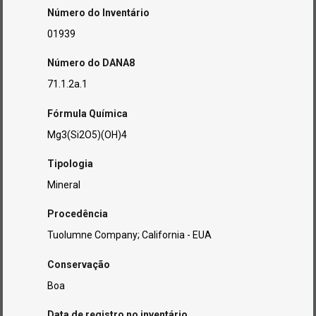
Número do Inventário
01939
Número do DANA8
71.1.2a.1
Fórmula Química
Mg3(Si2O5)(OH)4
Tipologia
Mineral
Procedência
Tuolumne Company; California - EUA
Conservação
Boa
Data de registro no inventário