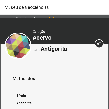
Museu de Geociências
Início
>
Coleções
>
Acervo
>
Antigorita
Coleção
Acervo
Antigorita
Item
Metadados
Título
Antigorita