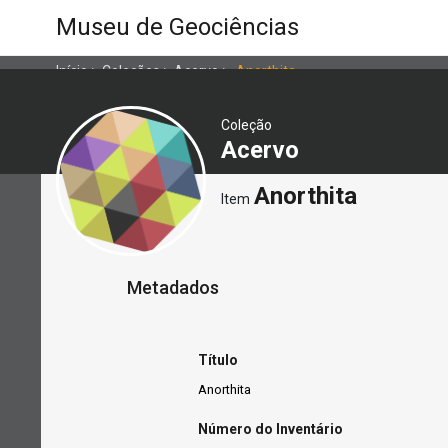
Museu de Geociências
Início
>
Coleções
>
Acervo
>
Anorthita
Coleção
Acervo
Anorthita
Item
Metadados
Título
Anorthita
Número do Inventário