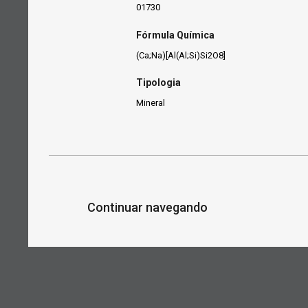
01730
Fórmula Química
(Ca;Na)[Al(Al;Si)Si2O8]
Tipologia
Mineral
Continuar navegando