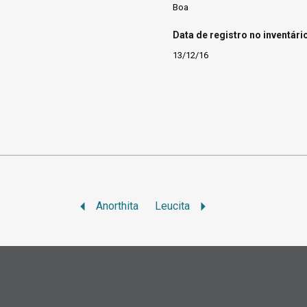
Boa
Data de registro no inventári
13/12/16
Anorthita
Leucita