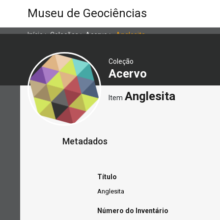
Museu de Geociências
Início
>
Coleções
>
Acervo
>
Anglesita
Coleção
Acervo
Anglesita
Item
Metadados
Título
Anglesita
Número do Inventário