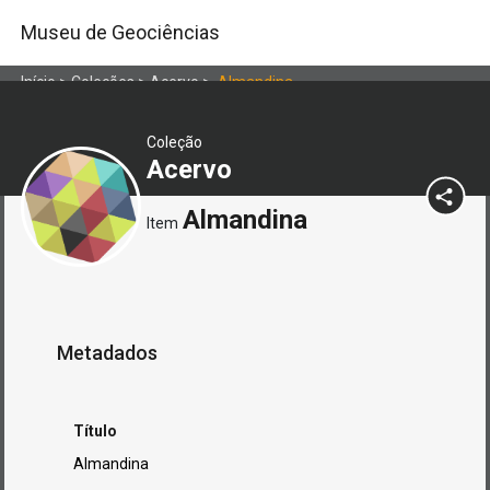
Museu de Geociências
Início
>
Coleções
>
Acervo
>
Almandina
Coleção
Acervo
Almandina
Item
Metadados
Título
Almandina